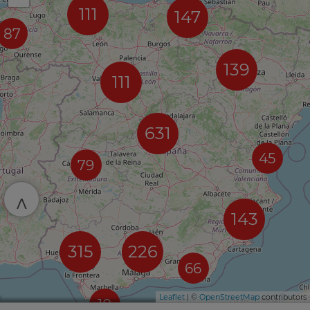
111
147
87
139
111
631
45
79
^
143
315
226
66
Leaflet
| ©
OpenStreetMap
contributors
10