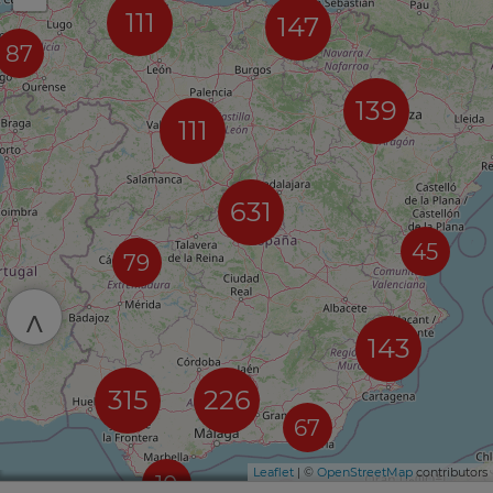
111
147
87
139
111
631
45
79
^
143
315
226
67
Leaflet
| ©
OpenStreetMap
contributors
10