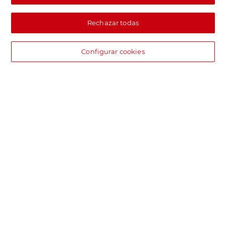
Rechazar todas
Configurar cookies
DIA supermercado online
Pide hoy, recibe hoy.
Entrega rápida y en la franja horaria que mejor te venga.