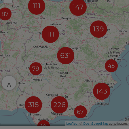
111
147
87
139
111
631
45
79
^
143
315
226
67
Leaflet
| ©
OpenStreetMap
contributors
10