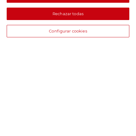
Rechazar todas
Configurar cookies
DIA supermercado online
Pide hoy, recibe hoy.
Entrega rápida y en la franja horaria que mejor te venga.