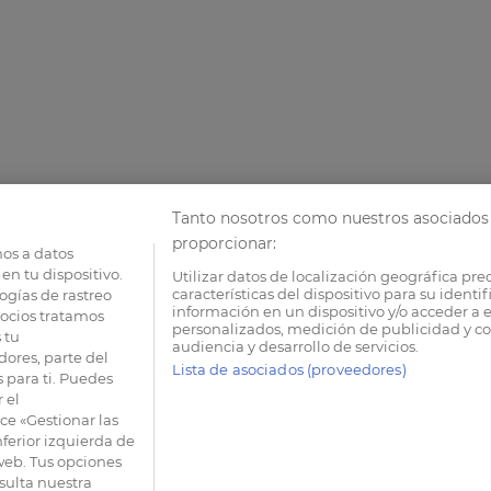
Tanto nosotros como nuestros asociados 
proporcionar:
os a datos
en tu dispositivo.
Utilizar datos de localización geográfica pre
características del dispositivo para su identi
ogías de rastreo
información en un dispositivo y/o acceder a e
socios tratamos
personalizados, medición de publicidad y co
 tu
audiencia y desarrollo de servicios.
dores, parte del
Lista de asociados (proveedores)
 para ti. Puedes
 el
e «Gestionar las
nferior izquierda de
 web. Tus opciones
sulta nuestra