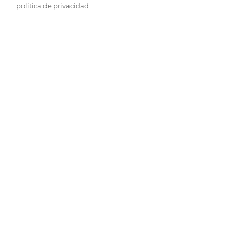
política de privacidad.
Pide hoy, recibe hoy.
Entrega rápida y en la franja horaria que mejor te venga.
Folletos
Descubre las mejores ofertas.