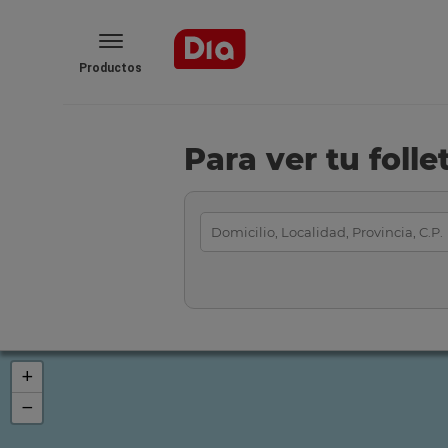
Productos
Para ver tu foll
+
−