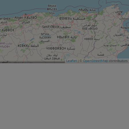
Leaflet
| ©
OpenStreetMap
contributors