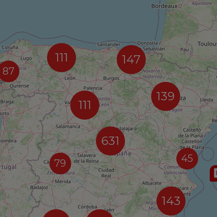
111
147
87
139
111
631
45
79
143