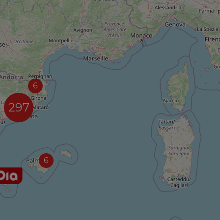
6
297
6