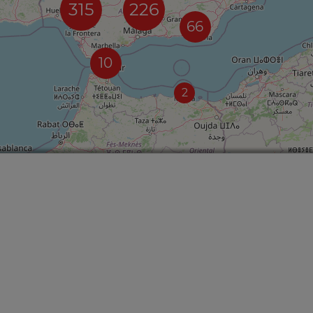
315
226
66
10
2