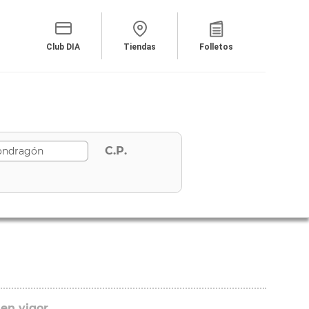
Club DIA
Tiendas
Folletos
C.P.
 en vigor