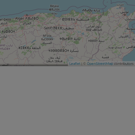
Leaflet
| ©
OpenStreetMap
contributors