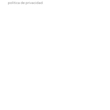
política de privacidad.
Pide hoy, recibe hoy.
Entrega rápida y en la franja horaria que mejor te venga.
Folletos
Descubre las mejores ofertas.