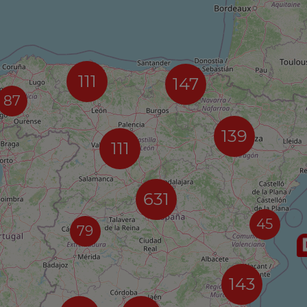
111
147
87
139
111
631
45
79
143