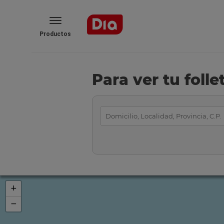
Productos
Para ver tu foll
+
−