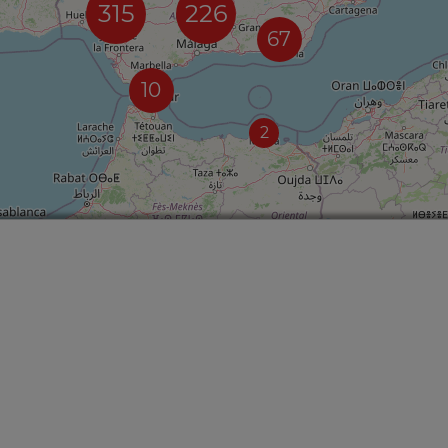
315
226
67
10
2