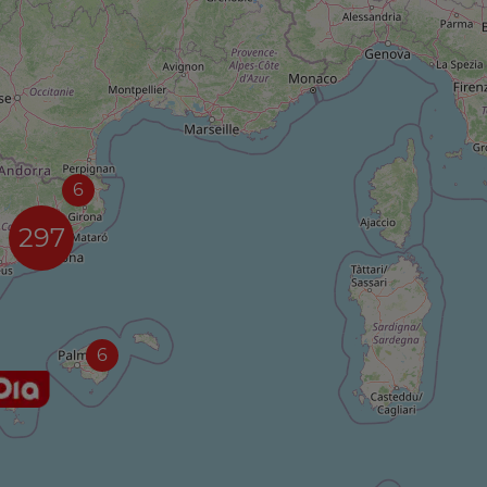
6
297
6