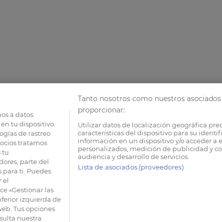
Tanto nosotros como nuestros asociados 
proporcionar:
os a datos
en tu dispositivo.
Utilizar datos de localización geográfica pre
características del dispositivo para su identi
ogías de rastreo
información en un dispositivo y/o acceder a e
socios tratamos
personalizados, medición de publicidad y co
 tu
audiencia y desarrollo de servicios.
dores, parte del
Lista de asociados (proveedores)
 para ti. Puedes
 el
e «Gestionar las
nferior izquierda de
 web. Tus opciones
sulta nuestra