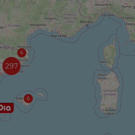
6
297
6