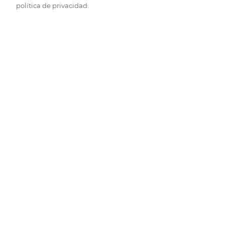
política de privacidad.
Pide hoy, recibe hoy.
Entrega rápida y en la franja horaria que mejor te venga.
Folletos
Descubre las mejores ofertas.