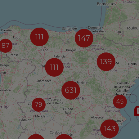
111
147
87
139
111
631
45
79
143