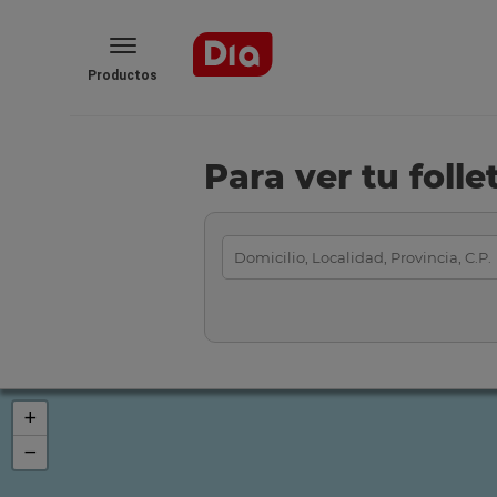
Productos
Para ver tu foll
+
−