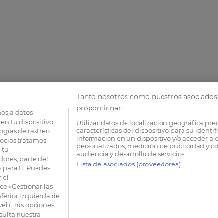
Tanto nosotros como nuestros asociados 
proporcionar:
os a datos
en tu dispositivo.
Utilizar datos de localización geográfica pre
características del dispositivo para su identi
ogías de rastreo
información en un dispositivo y/o acceder a e
socios tratamos
personalizados, medición de publicidad y co
 tu
audiencia y desarrollo de servicios.
dores, parte del
Lista de asociados (proveedores)
 para ti. Puedes
 el
e «Gestionar las
nferior izquierda de
 web. Tus opciones
sulta nuestra