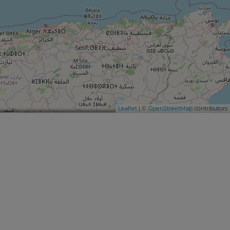
Leaflet
| ©
OpenStreetMap
contributors