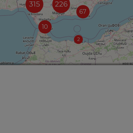
315
226
67
10
2