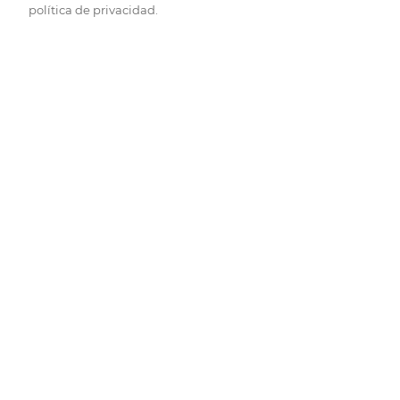
política de privacidad.
Pide hoy, recibe hoy.
Entrega rápida y en la franja horaria que mejor te venga.
Folletos
Descubre las mejores ofertas.