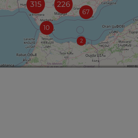
315
226
67
10
2