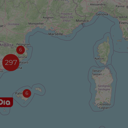
6
297
6