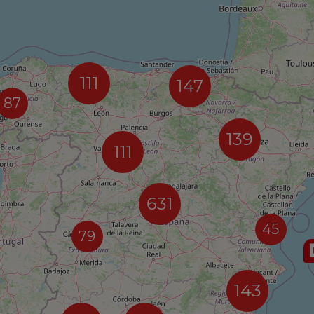
111
147
87
139
111
631
45
79
143