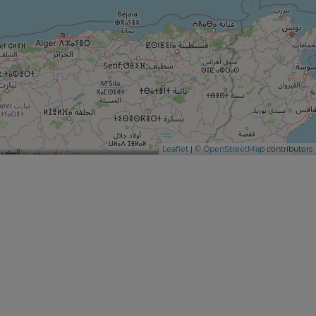
Leaflet
| ©
OpenStreetMap
contributors