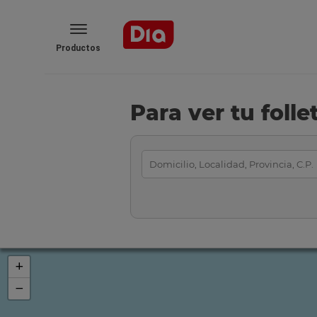
Productos
Para ver tu foll
+
−