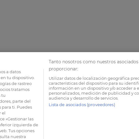
Tanto nosotros como nuestros asociados 
proporcionar:
os a datos
en tu dispositivo.
Utilizar datos de localización geográfica pre
características del dispositivo para su identi
ogías de rastreo
información en un dispositivo y/o acceder a e
socios tratamos
personalizados, medición de publicidad y co
 tu
audiencia y desarrollo de servicios.
dores, parte del
Lista de asociados (proveedores)
 para ti. Puedes
 el
e «Gestionar las
nferior izquierda de
 web. Tus opciones
sulta nuestra