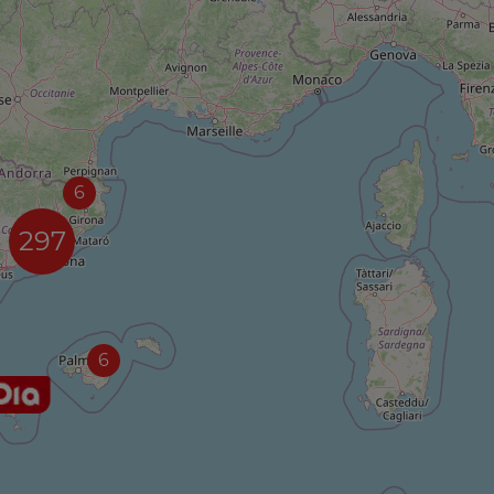
6
297
6