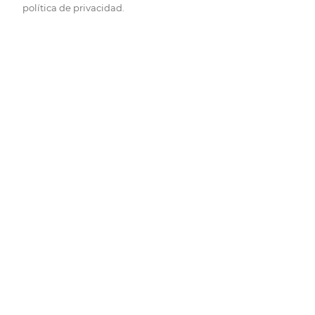
política de privacidad.
Pide hoy, recibe hoy.
Entrega rápida y en la franja horaria que mejor te venga.
Folletos
Descubre las mejores ofertas.