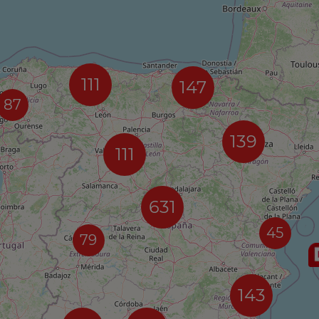
111
147
87
139
111
631
45
79
143