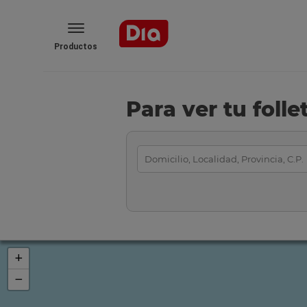
Productos
Para ver tu foll
+
−