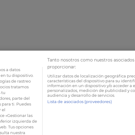
Tanto nosotros como nuestros asociados 
proporcionar:
os a datos
en tu dispositivo.
Utilizar datos de localización geográfica pre
características del dispositivo para su identi
ogías de rastreo
información en un dispositivo y/o acceder a e
socios tratamos
personalizados, medición de publicidad y co
 tu
audiencia y desarrollo de servicios.
dores, parte del
Lista de asociados (proveedores)
 para ti. Puedes
 el
e «Gestionar las
nferior izquierda de
 web. Tus opciones
sulta nuestra