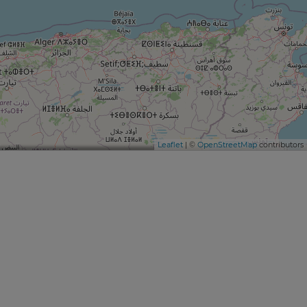
Leaflet
| ©
OpenStreetMap
contributors