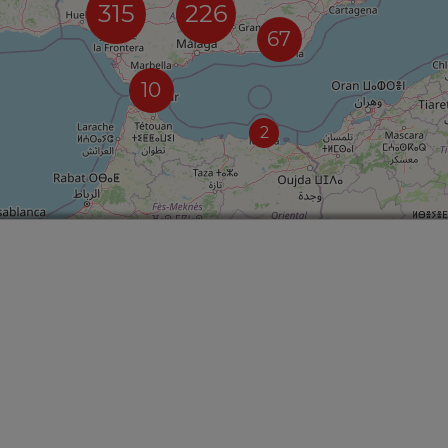
315
226
67
10
2