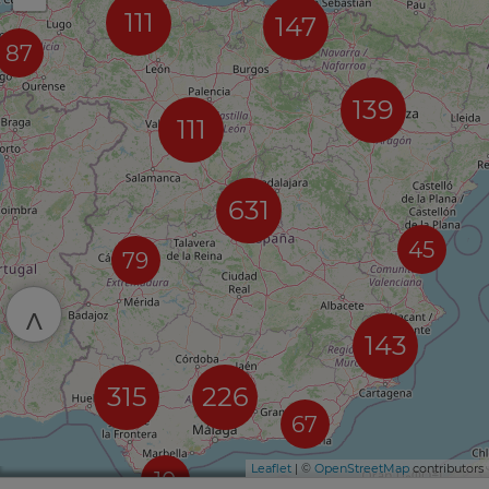
111
147
87
139
111
631
45
79
^
143
315
226
67
Leaflet
| ©
OpenStreetMap
contributors
10