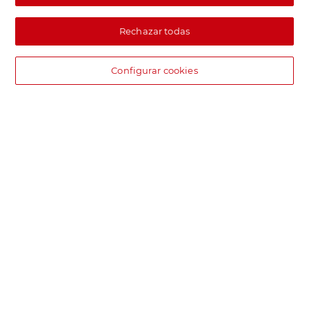
Rechazar todas
Configurar cookies
DIA supermercado online
Pide hoy, recibe hoy.
Entrega rápida y en la franja horaria que mejor te venga.