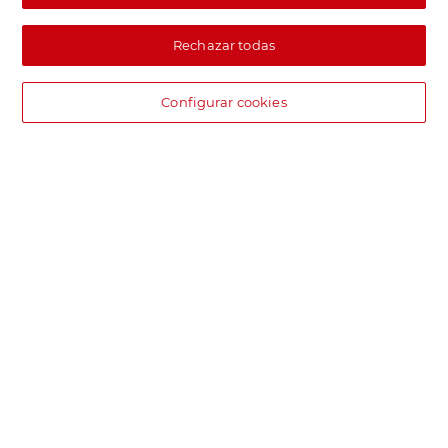
Rechazar todas
Configurar cookies
DIA supermercado online
Pide hoy, recibe hoy.
Entrega rápida y en la franja horaria que mejor te venga.