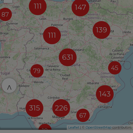
111
147
87
139
111
631
45
79
^
143
315
226
67
Leaflet
| ©
OpenStreetMap
contributors
10