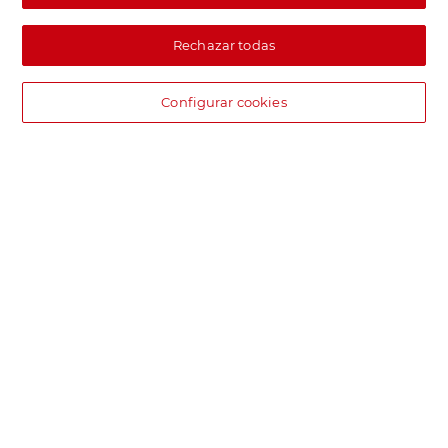
Rechazar todas
Configurar cookies
DIA supermercado online
Pide hoy, recibe hoy.
Entrega rápida y en la franja horaria que mejor te venga.