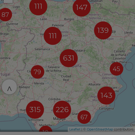
111
147
87
139
111
631
45
79
^
143
315
226
67
Leaflet
| ©
OpenStreetMap
contributors
10