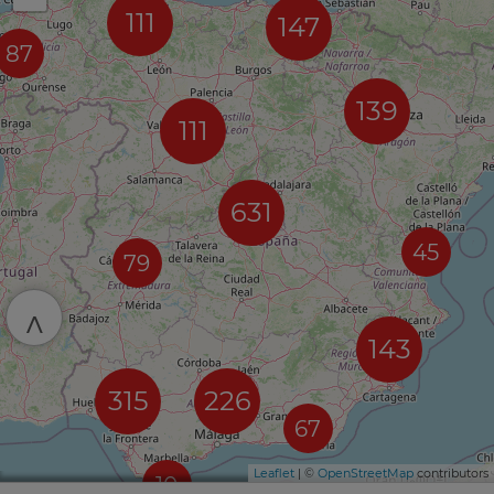
111
147
87
139
111
631
45
79
^
143
315
226
67
Leaflet
| ©
OpenStreetMap
contributors
10