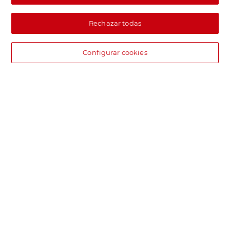
Rechazar todas
Configurar cookies
DIA supermercado online
Pide hoy, recibe hoy.
Entrega rápida y en la franja horaria que mejor te venga.