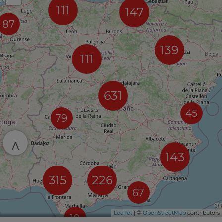
111
147
87
139
111
631
45
79
^
143
315
226
67
Leaflet
| ©
OpenStreetMap
contributors
10