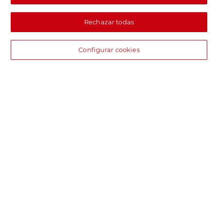
Rechazar todas
Configurar cookies
DIA supermercado online
Pide hoy, recibe hoy.
Entrega rápida y en la franja horaria que mejor te venga.