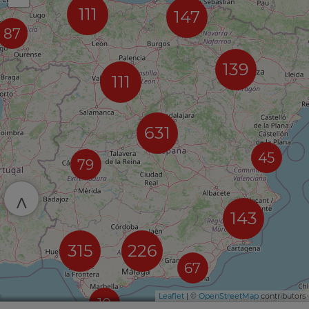
111
147
87
139
111
631
45
79
^
143
315
226
67
Leaflet
| ©
OpenStreetMap
contributors
10