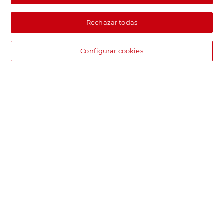
Rechazar todas
Configurar cookies
DIA supermercado online
Pide hoy, recibe hoy.
Entrega rápida y en la franja horaria que mejor te venga.