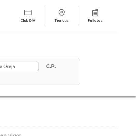
Club DIA
Tiendas
Folletos
C.P.
 en vigor