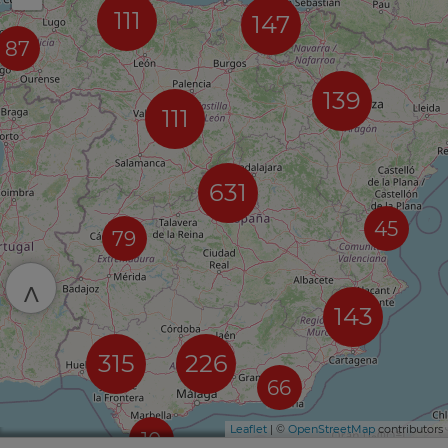
111
147
87
139
111
631
45
79
^
143
315
226
66
Leaflet
| ©
OpenStreetMap
contributors
10