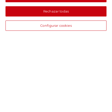
Rechazar todas
Configurar cookies
DIA supermercado online
Pide hoy, recibe hoy.
Entrega rápida y en la franja horaria que mejor te venga.