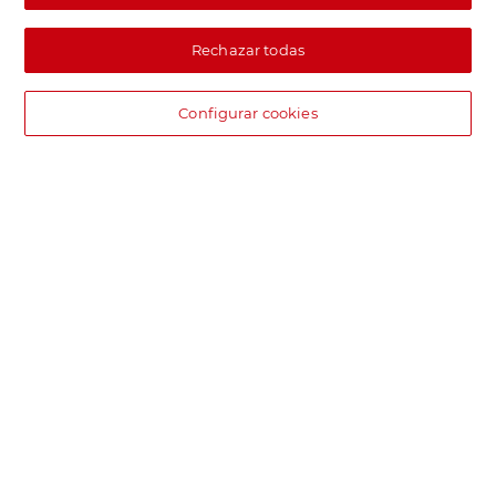
Rechazar todas
Configurar cookies
DIA supermercado online
Pide hoy, recibe hoy.
Entrega rápida y en la franja horaria que mejor te venga.