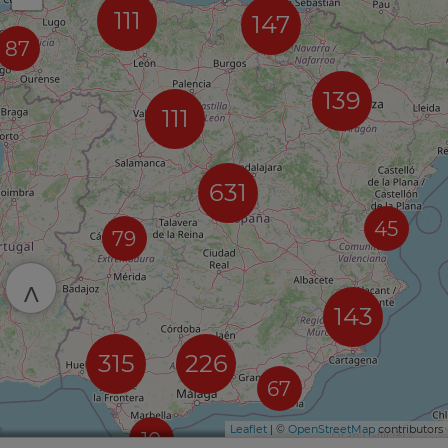
111
147
87
139
111
631
45
79
^
143
315
226
67
Leaflet
| ©
OpenStreetMap
contributors
10