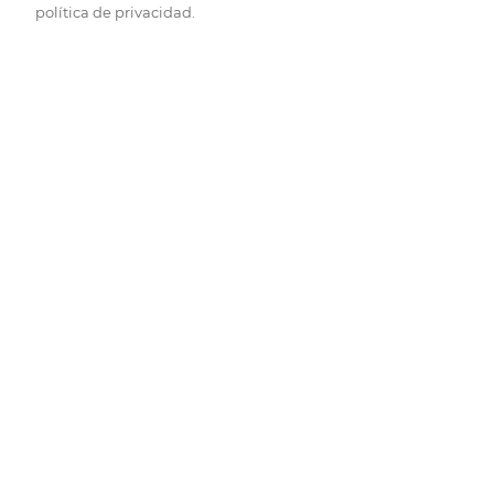
política de privacidad.
Pide hoy, recibe hoy.
Entrega rápida y en la franja horaria que mejor te venga.
Folletos
Descubre las mejores ofertas.