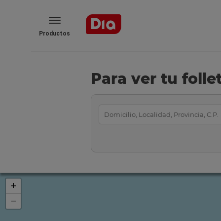
Productos
Para ver tu foll
+
−