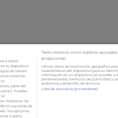
Tanto nosotros como nuestros asociados 
proporcionar:
os a datos
en tu dispositivo.
Utilizar datos de localización geográfica pre
características del dispositivo para su identi
ogías de rastreo
información en un dispositivo y/o acceder a e
socios tratamos
personalizados, medición de publicidad y co
 tu
audiencia y desarrollo de servicios.
dores, parte del
Lista de asociados (proveedores)
 para ti. Puedes
 el
e «Gestionar las
nferior izquierda de
 web. Tus opciones
sulta nuestra