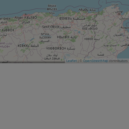
Leaflet
| ©
OpenStreetMap
contributors