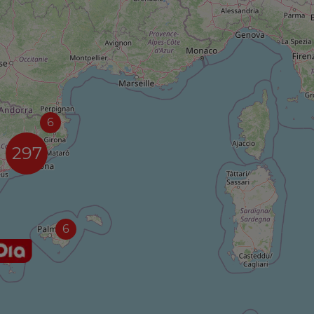
6
297
6