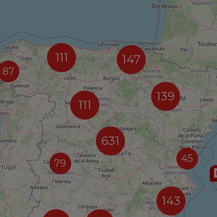
111
147
87
139
111
631
45
79
143