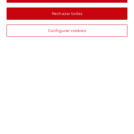
Rechazar todas
Configurar cookies
DIA supermercado online
Pide hoy, recibe hoy.
Entrega rápida y en la franja horaria que mejor te venga.