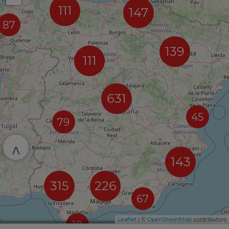
111
147
87
139
111
631
45
79
^
143
315
226
67
Leaflet
| ©
OpenStreetMap
contributors
10