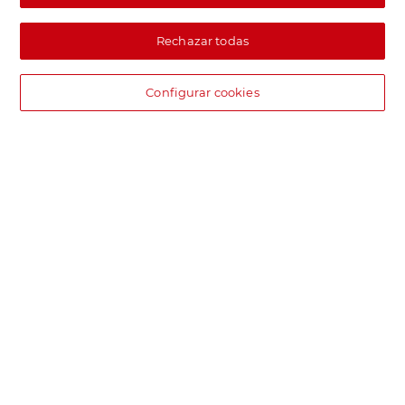
Rechazar todas
Configurar cookies
DIA supermercado online
Pide hoy, recibe hoy.
Entrega rápida y en la franja horaria que mejor te venga.