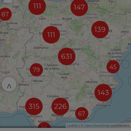
111
147
87
139
111
631
45
79
^
143
315
226
67
Leaflet
| ©
OpenStreetMap
contributors
10