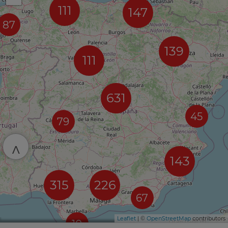
111
147
87
139
111
631
45
79
^
143
315
226
67
Leaflet
| ©
OpenStreetMap
contributors
10