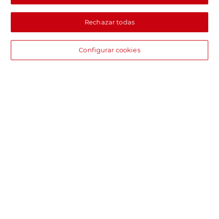
Rechazar todas
Configurar cookies
DIA supermercado online
Pide hoy, recibe hoy.
Entrega rápida y en la franja horaria que mejor te venga.