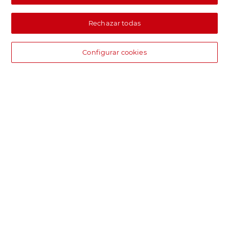
Rechazar todas
Configurar cookies
DIA supermercado online
Pide hoy, recibe hoy.
Entrega rápida y en la franja horaria que mejor te venga.