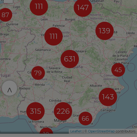
111
147
87
139
111
631
45
79
^
143
315
226
66
Leaflet
| ©
OpenStreetMap
contributors
10