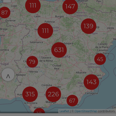
111
147
87
139
111
631
45
79
^
143
315
226
67
Leaflet
| ©
OpenStreetMap
contributors
10