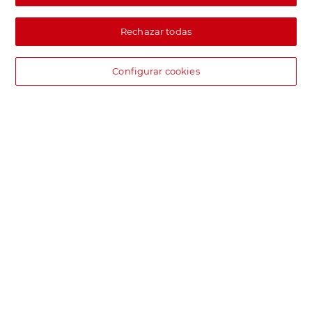
Rechazar todas
Configurar cookies
DIA supermercado online
Pide hoy, recibe hoy.
Entrega rápida y en la franja horaria que mejor te venga.