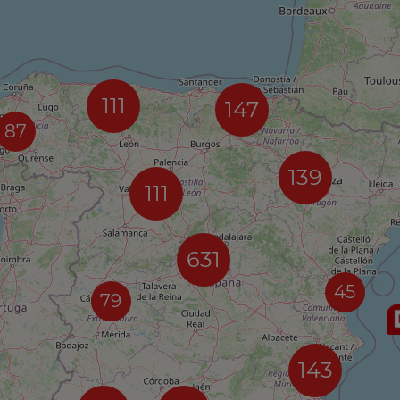
111
147
87
139
111
631
45
79
143