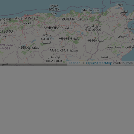
Leaflet
| ©
OpenStreetMap
contributors