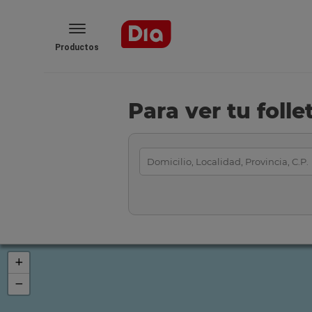
Productos
Para ver tu foll
+
−