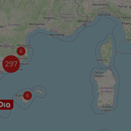
6
297
6