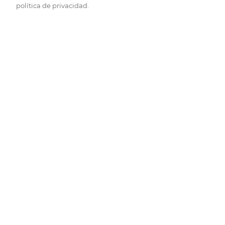
política de privacidad.
Pide hoy, recibe hoy.
Entrega rápida y en la franja horaria que mejor te venga.
Folletos
Descubre las mejores ofertas.