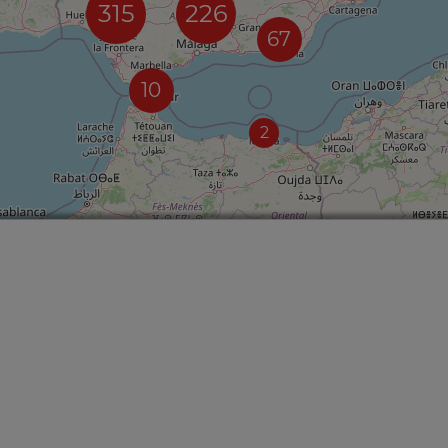
315
226
67
10
2