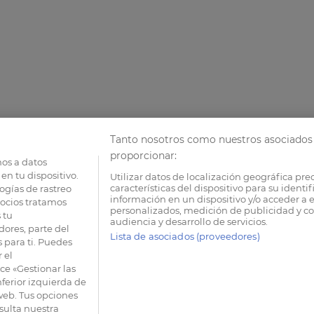
Tanto nosotros como nuestros asociados 
proporcionar:
os a datos
en tu dispositivo.
Utilizar datos de localización geográfica pre
características del dispositivo para su identi
ogías de rastreo
información en un dispositivo y/o acceder a e
socios tratamos
personalizados, medición de publicidad y co
 tu
audiencia y desarrollo de servicios.
dores, parte del
Lista de asociados (proveedores)
 para ti. Puedes
 el
e «Gestionar las
nferior izquierda de
 web. Tus opciones
sulta nuestra