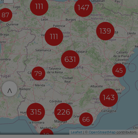
111
147
87
139
111
631
45
79
^
143
315
226
66
Leaflet
| ©
OpenStreetMap
contributors
10