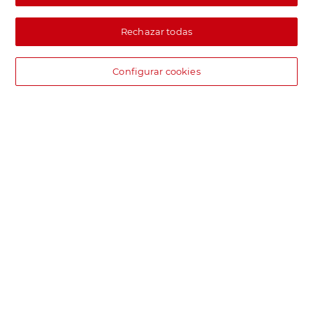
Rechazar todas
Configurar cookies
DIA supermercado online
Pide hoy, recibe hoy.
Entrega rápida y en la franja horaria que mejor te venga.