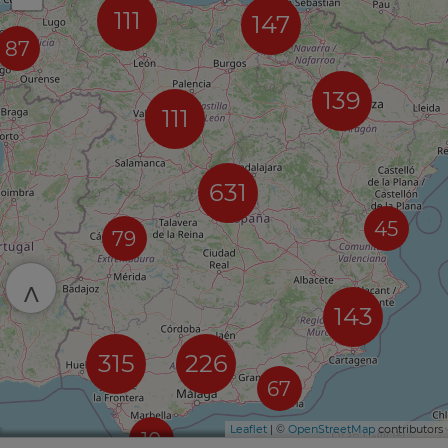
111
147
87
139
111
631
45
79
^
143
315
226
67
Leaflet
| ©
OpenStreetMap
contributors
10