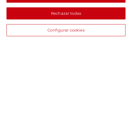
Rechazar todas
Configurar cookies
DIA supermercado online
Pide hoy, recibe hoy.
Entrega rápida y en la franja horaria que mejor te venga.