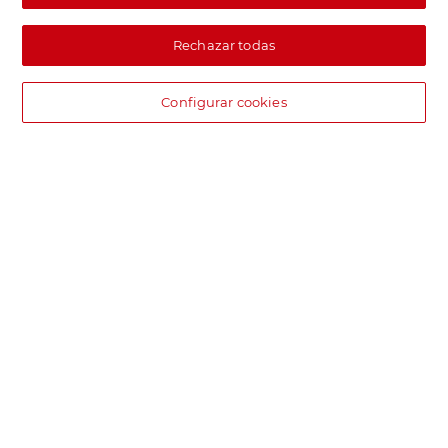
Rechazar todas
Configurar cookies
DIA supermercado online
Pide hoy, recibe hoy.
Entrega rápida y en la franja horaria que mejor te venga.