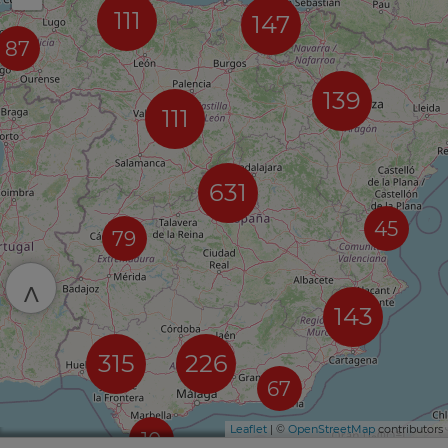
111
147
87
139
111
631
45
79
^
143
315
226
67
Leaflet
| ©
OpenStreetMap
contributors
10