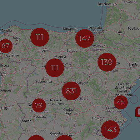
111
147
87
139
111
631
45
79
143