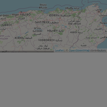
Leaflet
| ©
OpenStreetMap
contributors