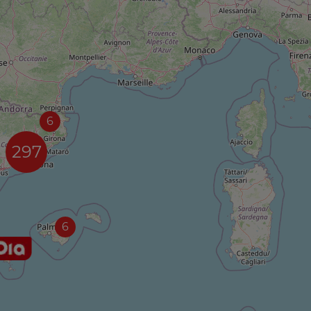
6
297
6