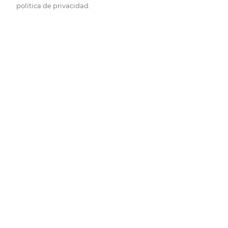
política de privacidad.
Pide hoy, recibe hoy.
Entrega rápida y en la franja horaria que mejor te venga.
Folletos
Descubre las mejores ofertas.