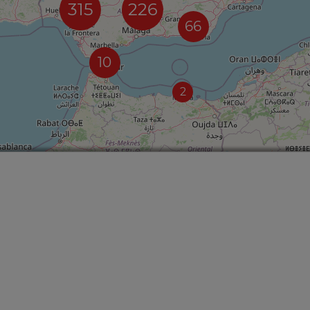
315
226
66
10
2