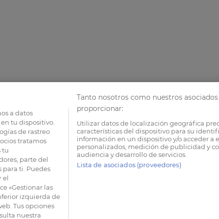
Tanto nosotros como nuestros asociados 
proporcionar:
os a datos
en tu dispositivo.
Utilizar datos de localización geográfica pre
características del dispositivo para su identi
ogías de rastreo
información en un dispositivo y/o acceder a e
socios tratamos
personalizados, medición de publicidad y co
 tu
audiencia y desarrollo de servicios.
dores, parte del
Lista de asociados (proveedores)
 para ti. Puedes
 el
e «Gestionar las
nferior izquierda de
 web. Tus opciones
sulta nuestra