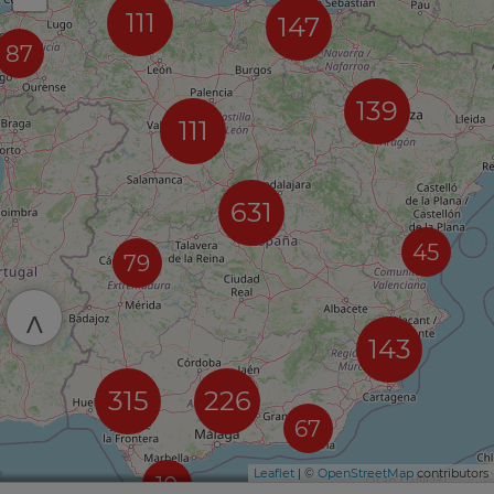
111
147
87
139
111
631
45
79
^
143
315
226
67
Leaflet
| ©
OpenStreetMap
contributors
10