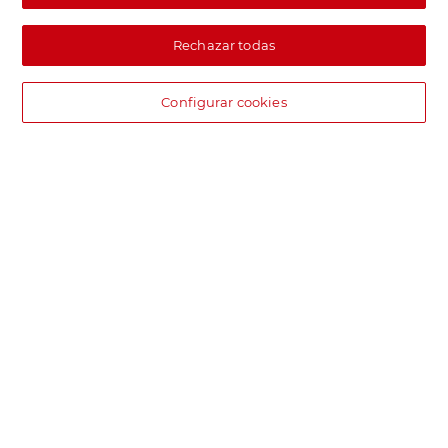
Rechazar todas
Configurar cookies
DIA supermercado online
Pide hoy, recibe hoy.
Entrega rápida y en la franja horaria que mejor te venga.