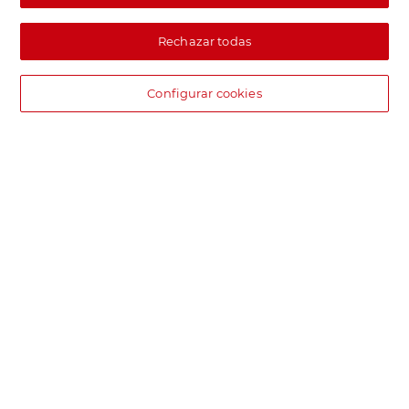
Rechazar todas
Configurar cookies
DIA supermercado online
Pide hoy, recibe hoy.
Entrega rápida y en la franja horaria que mejor te venga.