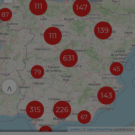
111
147
87
139
111
631
45
79
^
143
315
226
67
Leaflet
| ©
OpenStreetMap
contributors
10