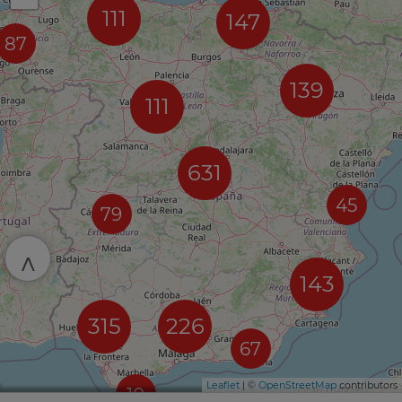
111
147
87
139
111
631
45
79
^
143
315
226
67
Leaflet
| ©
OpenStreetMap
contributors
10