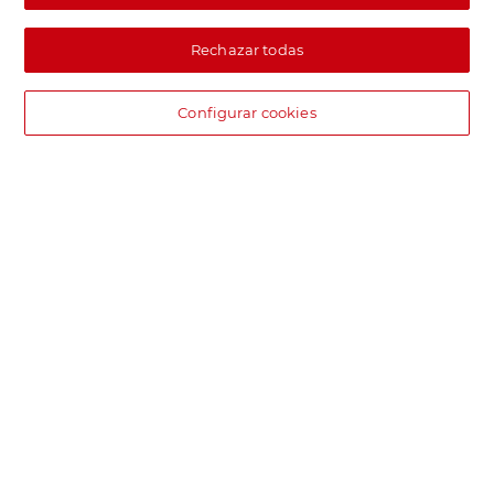
Rechazar todas
Configurar cookies
DIA supermercado online
Pide hoy, recibe hoy.
Entrega rápida y en la franja horaria que mejor te venga.