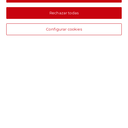
Rechazar todas
Configurar cookies
DIA supermercado online
Pide hoy, recibe hoy.
Entrega rápida y en la franja horaria que mejor te venga.