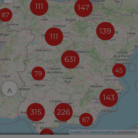
111
147
87
139
111
631
45
79
^
143
315
226
67
Leaflet
| ©
OpenStreetMap
contributors
10