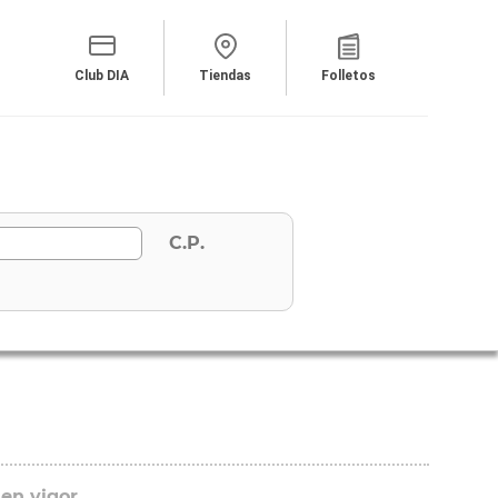
Club DIA
Tiendas
Folletos
C.P.
 en vigor