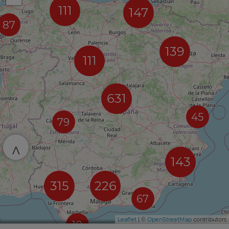
111
147
87
139
111
631
45
79
^
143
315
226
67
Leaflet
| ©
OpenStreetMap
contributors
10