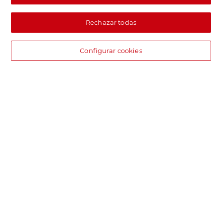
Rechazar todas
Configurar cookies
DIA supermercado online
Pide hoy, recibe hoy.
Entrega rápida y en la franja horaria que mejor te venga.