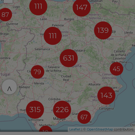
111
147
87
139
111
631
45
79
^
143
315
226
67
Leaflet
| ©
OpenStreetMap
contributors
10