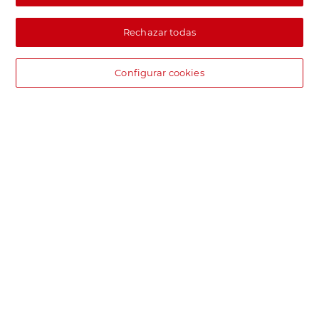
Rechazar todas
Configurar cookies
DIA supermercado online
Pide hoy, recibe hoy.
Entrega rápida y en la franja horaria que mejor te venga.