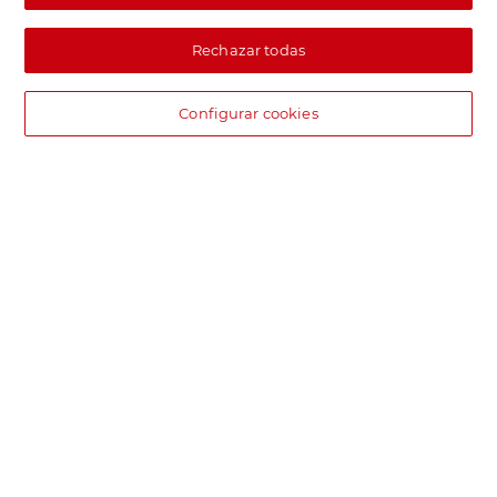
Rechazar todas
Configurar cookies
DIA supermercado online
Pide hoy, recibe hoy.
Entrega rápida y en la franja horaria que mejor te venga.