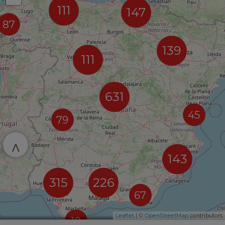
111
147
87
139
111
631
45
79
^
143
315
226
67
Leaflet
| ©
OpenStreetMap
contributors
10