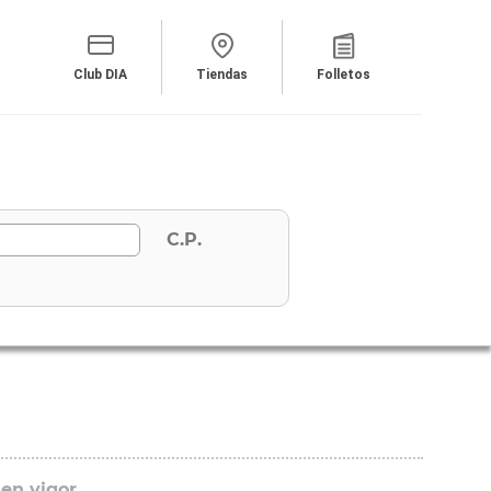
Club DIA
Tiendas
Folletos
C.P.
 en vigor