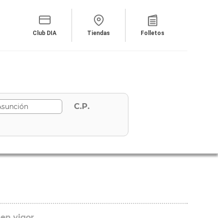
Club DIA
Tiendas
Folletos
C.P.
 en vigor