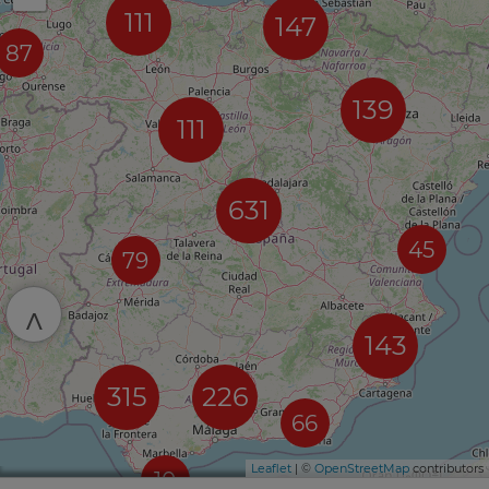
111
147
87
139
111
631
45
79
^
143
315
226
66
Leaflet
| ©
OpenStreetMap
contributors
10