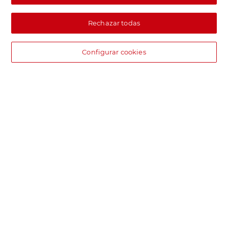
Rechazar todas
Configurar cookies
DIA supermercado online
Pide hoy, recibe hoy.
Entrega rápida y en la franja horaria que mejor te venga.