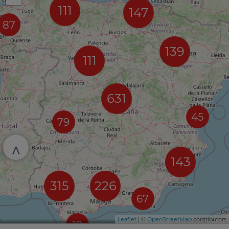
111
147
87
139
111
631
45
79
^
143
315
226
67
Leaflet
| ©
OpenStreetMap
contributors
10