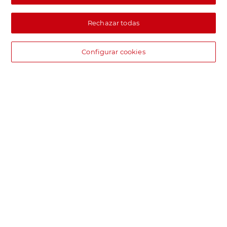
Rechazar todas
Configurar cookies
DIA supermercado online
Pide hoy, recibe hoy.
Entrega rápida y en la franja horaria que mejor te venga.