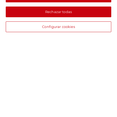
Rechazar todas
Configurar cookies
DIA supermercado online
Pide hoy, recibe hoy.
Entrega rápida y en la franja horaria que mejor te venga.