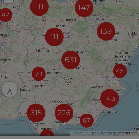
111
147
87
139
111
631
45
79
^
143
315
226
67
Leaflet
| ©
OpenStreetMap
contributors
10