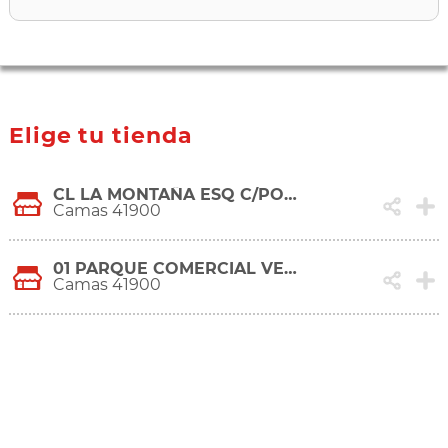
Elige tu tienda
CL LA MONTAÑA ESQ C/POETA MUÑOZ SAN ROMÁN 1(EL CISNE1), 6-8
Camas 41900
01 PARQUE COMERCIAL VEGA DEL REY, S/N
Camas 41900