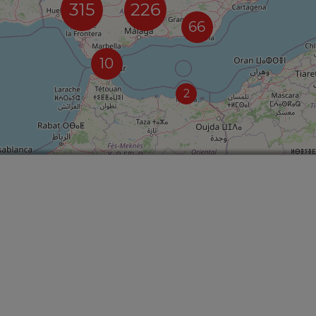
315
226
66
10
2