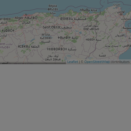
Leaflet
| ©
OpenStreetMap
contributors