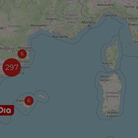
6
297
6