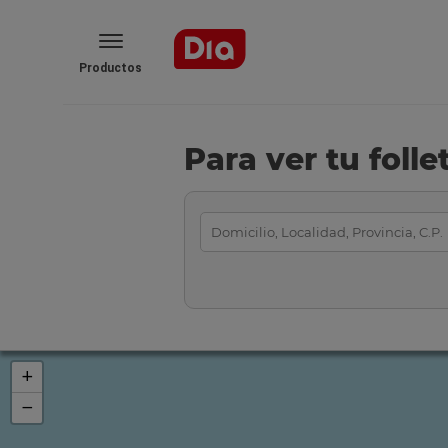
Productos
Para ver tu foll
+
−