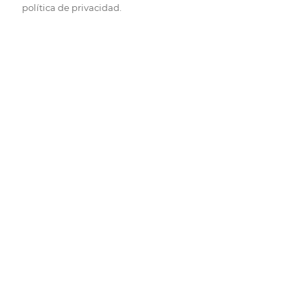
política de privacidad.
Pide hoy, recibe hoy.
Entrega rápida y en la franja horaria que mejor te venga.
Folletos
Descubre las mejores ofertas.