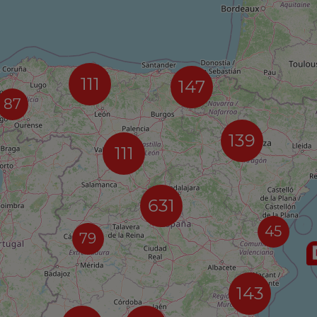
111
147
87
139
111
631
45
79
143