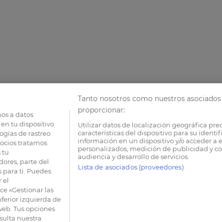
Tanto nosotros como nuestros asociados 
proporcionar:
os a datos
en tu dispositivo.
Utilizar datos de localización geográfica pre
características del dispositivo para su identi
ogías de rastreo
información en un dispositivo y/o acceder a e
socios tratamos
personalizados, medición de publicidad y co
 tu
audiencia y desarrollo de servicios.
dores, parte del
Lista de asociados (proveedores)
 para ti. Puedes
 el
e «Gestionar las
nferior izquierda de
 web. Tus opciones
sulta nuestra