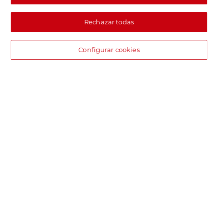
Rechazar todas
Configurar cookies
DIA supermercado online
Pide hoy, recibe hoy.
Entrega rápida y en la franja horaria que mejor te venga.