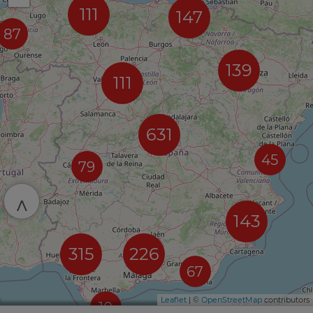
111
147
87
139
111
631
45
79
^
143
315
226
67
Leaflet
| ©
OpenStreetMap
contributors
10