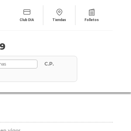
Club DIA
Tiendas
Folletos
89
C.P.
 en vigor