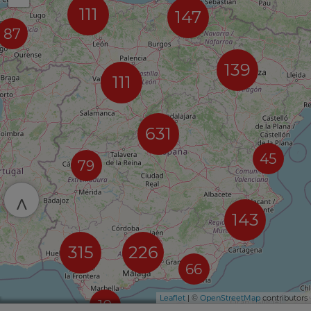
111
147
87
139
111
631
45
79
^
143
315
226
66
Leaflet
| ©
OpenStreetMap
contributors
10