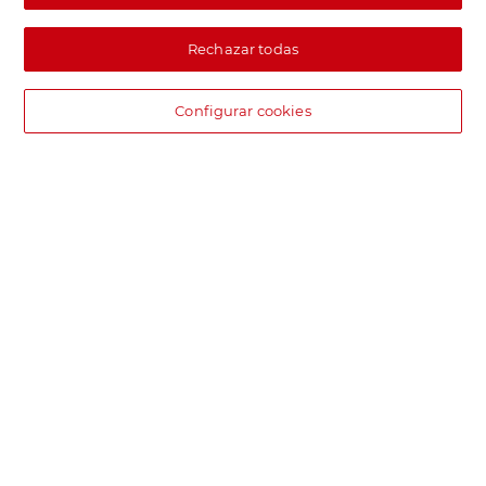
Rechazar todas
Configurar cookies
DIA supermercado online
Pide hoy, recibe hoy.
Entrega rápida y en la franja horaria que mejor te venga.