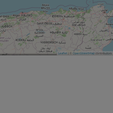
Leaflet
| ©
OpenStreetMap
contributors