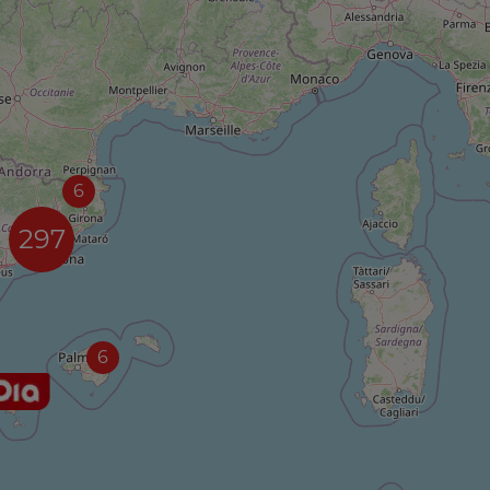
6
297
6