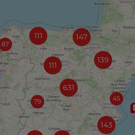
111
147
87
139
111
631
45
79
143