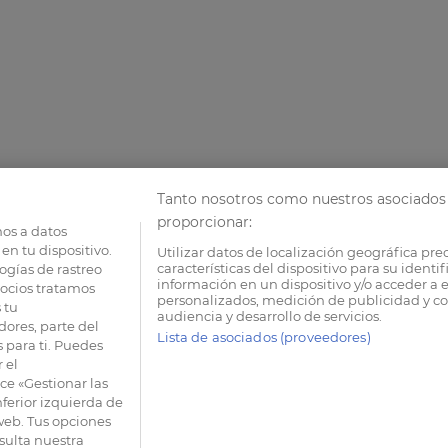
Tanto nosotros como nuestros asociados 
proporcionar:
os a datos
en tu dispositivo.
Utilizar datos de localización geográfica pre
características del dispositivo para su identi
ogías de rastreo
información en un dispositivo y/o acceder a e
socios tratamos
personalizados, medición de publicidad y co
 tu
audiencia y desarrollo de servicios.
dores, parte del
Lista de asociados (proveedores)
 para ti. Puedes
 el
e «Gestionar las
nferior izquierda de
 web. Tus opciones
sulta nuestra