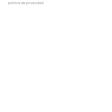
política de privacidad.
Pide hoy, recibe hoy.
Entrega rápida y en la franja horaria que mejor te venga.
Folletos
Descubre las mejores ofertas.