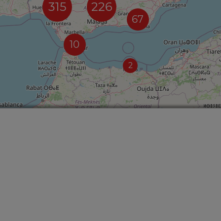
315
226
67
10
2