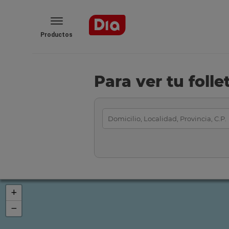
Productos
Para ver tu foll
+
−