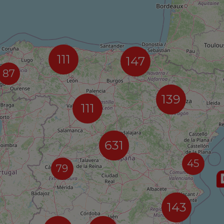
111
147
87
139
111
631
45
79
143