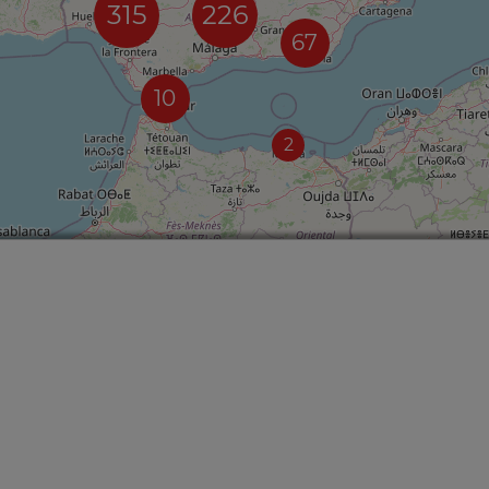
315
226
67
10
2