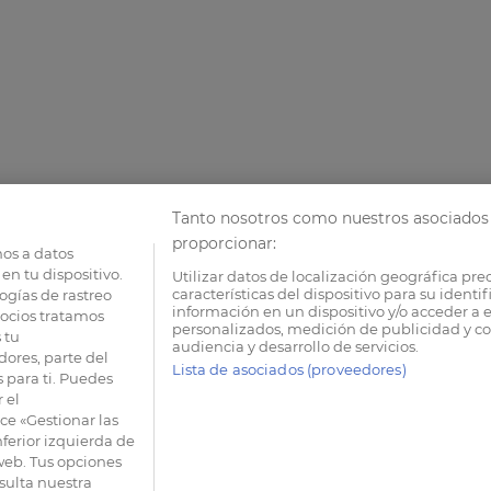
Tanto nosotros como nuestros asociados 
proporcionar:
os a datos
en tu dispositivo.
Utilizar datos de localización geográfica pre
características del dispositivo para su identi
ogías de rastreo
información en un dispositivo y/o acceder a e
socios tratamos
personalizados, medición de publicidad y co
 tu
audiencia y desarrollo de servicios.
dores, parte del
Lista de asociados (proveedores)
 para ti. Puedes
 el
e «Gestionar las
nferior izquierda de
 web. Tus opciones
sulta nuestra