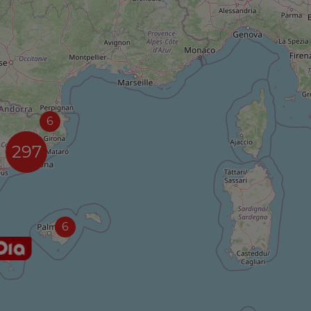
6
297
6