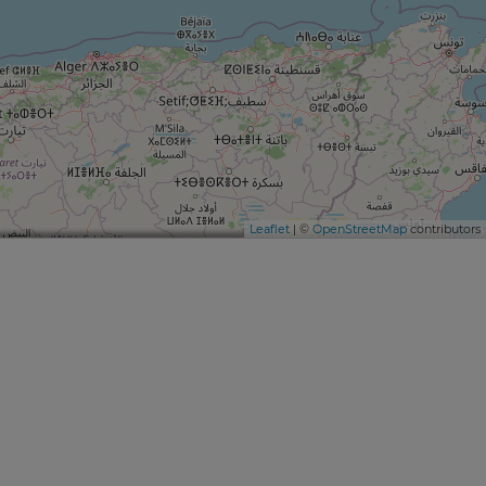
Leaflet
| ©
OpenStreetMap
contributors