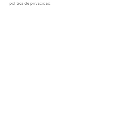
política de privacidad.
Pide hoy, recibe hoy.
Entrega rápida y en la franja horaria que mejor te venga.
Folletos
Descubre las mejores ofertas.