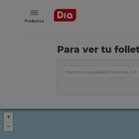
Productos
Para ver tu foll
+
−