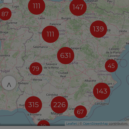
111
147
87
139
111
631
45
79
^
143
315
226
67
Leaflet
| ©
OpenStreetMap
contributors
10