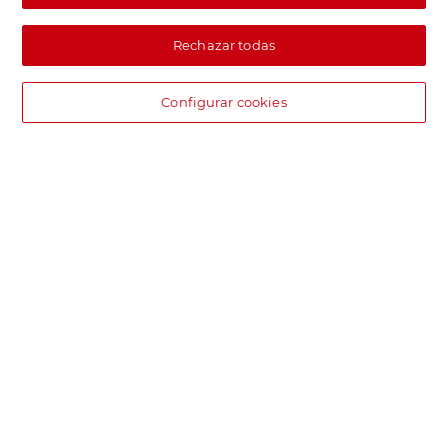
Rechazar todas
Configurar cookies
DIA supermercado online
Pide hoy, recibe hoy.
Entrega rápida y en la franja horaria que mejor te venga.